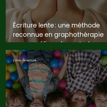
Écriture lente : une méthode
reconnue en graphothérapie
pour améliorer le geste, la
concentration et le bien-être
2 min de lecture