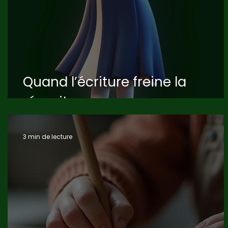
Quand l’écriture freine la
réussite
3 min de lecture