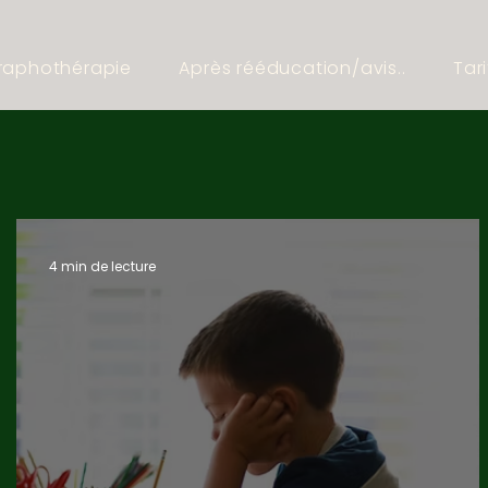
raphothérapie
Après rééducation/avis..
Tari
4 min de lecture