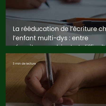
La rééducation de l’écriture c
l’enfant multi-dys : entre
réussite au cabinet et difficul
à l’école
3 min de lecture