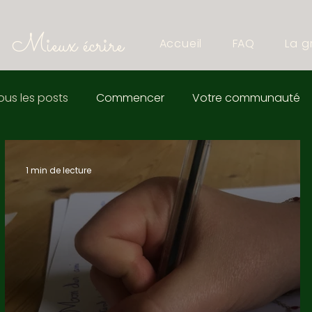
Mieux écrire
Accueil
FAQ
La g
ous les posts
Commencer
Votre communauté
1 min de lecture