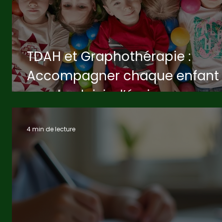
TDAH et Graphothérapie :
ns
Accompagner chaque enfant
s
vers le plaisir d’écrire
n
4 min de lecture