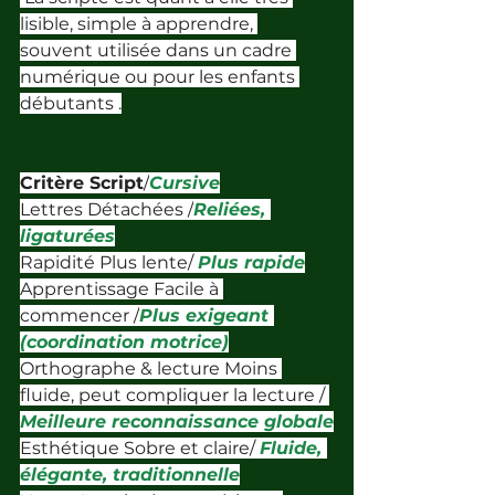
lisible, simple à apprendre, 
souvent utilisée dans un cadre 
numérique ou pour les enfants 
débutants .
Critère Script
/
Cursive
Lettres Détachées /
Reliées, 
ligaturées
Rapidité Plus lente/ 
Plus rapide
Apprentissage Facile à 
commencer /
Plus exigeant 
(coordination motrice)
Orthographe & lecture Moins 
fluide, peut compliquer la lecture / 
Meilleure reconnaissance globale
Esthétique Sobre et claire/ 
Fluide, 
élégante, traditionnelle