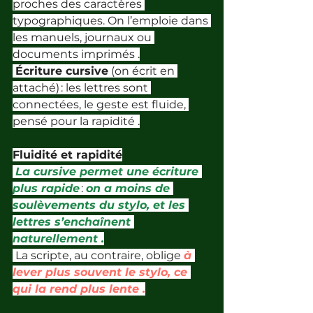
proches des caractères 
typographiques. On l’emploie dans 
les manuels, journaux ou 
documents imprimés .
Écriture cursive
 (on écrit en 
attaché) : les lettres sont 
connectées, le geste est fluide, 
pensé pour la rapidité .
Fluidité et rapidité
La cursive permet une écriture 
plus rapide 
: 
on a moins de 
soulèvements du stylo, et les 
lettres s’enchaînent 
naturellement .
 La scripte, au contraire, oblige 
à 
lever plus souvent le stylo, ce 
qui la rend plus lente .