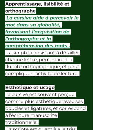
Apprentissage, lisibilité et 
orthographe
La cursive aide à percevoir le 
mot dans sa globalité, 
favorisant l’acquisition de 
l’orthographe et la 
compréhension des mots .
 La scripte, consistant à détailler 
chaque lettre, peut nuire à la 
fluidité orthographique, et peut 
compliquer l’activité de lecture .
Esthétique et usage
La cursive est souvent perçue 
comme plus esthétique, avec ses 
boucles et ligatures, et correspond 
à l’écriture manuscrite 
traditionnelle .
 La scripte est quant à elle très 