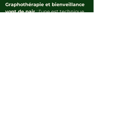
Graphothérapie et bienveillance 
vont de pair 
: l’une est technique, 
l’autre 
humaine
. Ensemble, elles 
permettent une évolution durable 
et harmonieuse, surtout lorsqu’il 
s’agit de redonner goût à l’écriture.
Voir tout
Posts récents